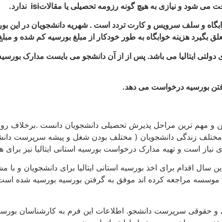
 می شود و نیازی به هیچ گونه رزومه تحصیلی یا مقالات
isi
ندارد.
قد به علاوه 70% تخفیف در خدمات خوابگاه و سلف سرویس و کارت تردد است . شهریه دان
 به طور خودکار از مبلغ بورسیه کم شده و مبلغ 2500 الی 3000 یورو به دانشجو پرداخت می گردد
دولتی ایتالیا می باشد. پس از از آن دانشجو می بایست مدارک بورسی
گرفتن بورسیه درخواست می دهد.
ین و مهم ترین مراحل پذیرش تحصیلی دانشجویان دانست .برخلاف روند
ط مختلف زندگی دانشجویان ( مختلف بودن شغل و پیشه سرپرست دانشجوی
از است و تهیه مدارک درخواست بورسیه استانی ایتالیا نیز برای هر
سال اقدام برای اخذ بورسیه استانی ایتالیا برای دانشجویان و با م
ین موسسه مراجعه کرده اند موفق به گرفتن بورسیه بورسیه شده است
 و حقوقی سرپرست دانشجو. اطلاعات این فرم به کارشناسان بورسی