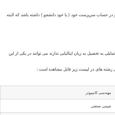
مالی که 7500 یورو به ازای هر سال تحصلی در ایتالیا می باشد .به عنوان مثال دانشجوی کارشناسی ارشد باید 15000 یورو در حساب سرپرست خود ( یا خود دانشجو ) داشته باشد که البته
لی به تحصیل به زبان ایتالیایی ندارند می توانند در یکی از این
ی رشته های در لیست زیر قابل مشاهده است :
مهندسی کامپیوتر
شیمی صنعتی