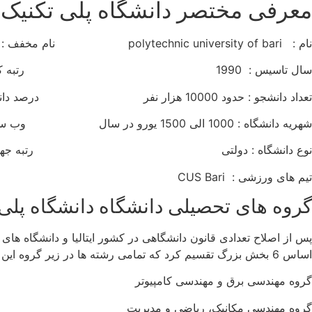
معرفی مختصر دانشگاه پلی تکنیک ب
نام : polytechnic university of bari نام مخفف : poliba
سال تاسیس : 1990 رتبه کشوری : 28
تعداد دانشجو : حدود 10000 هزار نفر درصد دانشجویان خارجی : 3 درصد
شهریه دانشگاه : 1000 الی 1500 یورو در سال وب سایت :
نوع دانشگاه : دولتی رتبه جهانی : 
تیم های ورزشی : CUS Bari
گروه های تحصیلی دانشگاه دانشگاه پلی 
پس از اصلاح تعدادی قانون دانشگاهی در کشور ایتالیا و دانشگاه های م
اساس 6 بخش بزرگ تقسیم کرد که تمامی رشته ها در زیر گروه این بخش ها قرار می گرفتند .
گروه مهندسی برق و مهندسی کامپیوتر
گروه مهندسی مکانیک، ریاضی و مدیریت