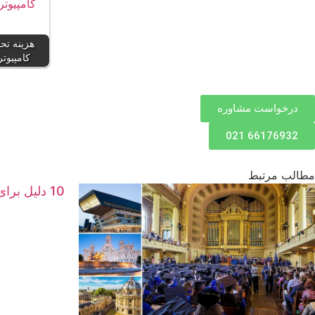
هزینه تح
کامپیوتر 
درخواست مشاوره
66176932 021
مطالب مرتبط
10 دلیل برای سفر به ایتالیا؛ کشوری که هر گردشگری عاشق آن می‌شود