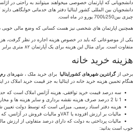
دانشجویانی که اپارتمان خصوصی میخواهند میتوانند به راحتی در اژا
دانشجویان بین المللی کشور ایتالیا دفتر های خدماتی خوابگاهی دارند 
چیزی بین250تا700 یورو در ماه است.
همچنین اپارتمان های شخصی نیز هست کسانی که وضع مالی خوبی دارند میتوانند برای خ
یکی از موضوعاتی که باید در خصوص هزینه اجاره در نظر گرفت، هزی
متفاوت است. برای مثال این هزینه برای یک آپارتمان ۸۲ متری برابر ۹۴/۱۶۶ یورو در ماه است. همچنین دانشجویان برای اینترنت (۶۰ Mbps یا بیشتر) باید هزینه‌ای حدود ۲۹ یورو در نظر بگیرید.
هزینه خرید خانه
برخی از
گرانترین شهرهای کشورایتالیا
برای خرید ملک ، شهرهای
رم
هنگام تخمین هزینه خرید خانه در ایتالیا به جز قیمت خرید املاک در ایتا
سه درصد قیمت خرید توافقی، هزینه آژانس املاک است که حدا
1 تا 2 درصد صرف هزینه نقشه برداری و سایر هزینه ها و مخارج مربوطه خواهد شد.
هزینه دفتر اسناد رسمی، میزانی است که توسط دولت تعیین 
مالیات بر ارزش افزوده یا VATو مالیات فروش در آژانس، که IVA نامیده می­شود و همچنین مالیات خدمات نقشه برداری و دفتر اسناد رسمی، از هزینه های مالیاتی است که باید پرداخت گردد.
مالیات پرداختی به دولت که دارای درصد متفاوتی از ارزش مالی
خوب است بدانید: