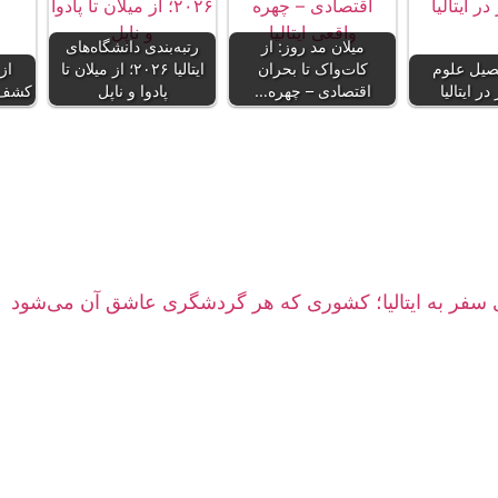
میلان مد روز: از
رتبه‌بندی دانشگاه‌های
صیل علوم
کات‌واک تا بحران
ایتالیا ۲۰۲۶؛ از میلان تا
از
در ایتالیا
اقتصادی – چهره…
پادوا و ناپل
کشف ت