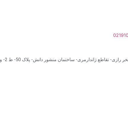
02191
 تقاطع ژاندارمری- ساختمان منشور دانش- پلاک 50- ط 2- واحد 203