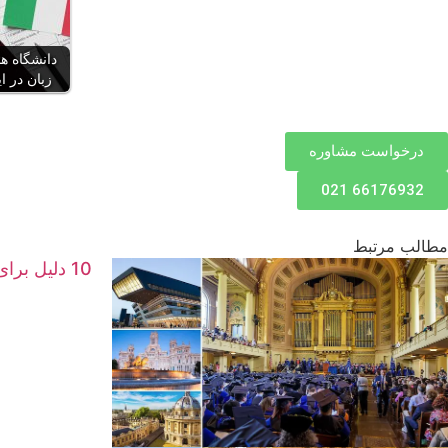
دانشگاه ه
زبان در ایتالی
درخواست مشاوره
66176932 021
مطالب مرتبط
10 دلیل برای سفر به ایتالیا؛ کشوری که هر گردشگری عاشق آن می‌شود