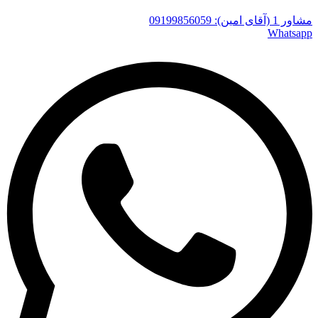
مشاور 1 (آقای امین): 09199856059
Whatsapp