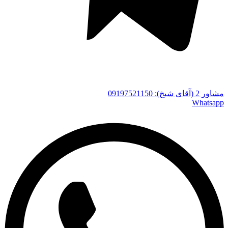
مشاور 2 (آقای شیخ): 09197521150
Whatsapp