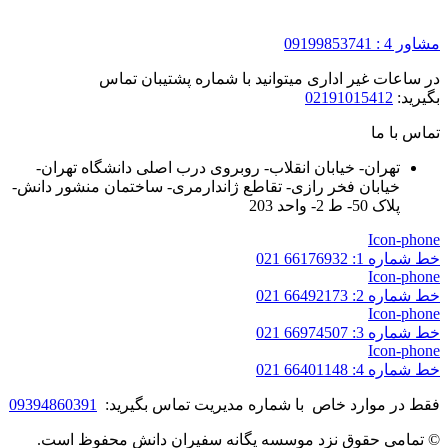
مشاور 4 : 09199853741
در ساعات غیر اداری میتوانید با شماره پشتیبان تماس
بگیرید:
02191015412
تماس با ما
تهران- خیابان انقلاب- روبروی درب اصلی دانشگاه تهران-
خیابان فخر رازی- تقاطع ژاندارمری- ساختمان منشور دانش-
پلاک 50- ط 2- واحد 203
Icon-phone
خط شماره 1: 66176932 021
Icon-phone
خط شماره 2: 66492173 021
Icon-phone
خط شماره 3: 66974507 021
Icon-phone
خط شماره 4: 66401148 021
فقط در موارد خاص با شماره مدیریت تماس بگیرید:
09394860391
© تمامی حقوق نزد موسسه یگانه سفیران دانش محفوظ است.