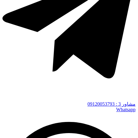
مشاور 3 : 09120053793
Whatsapp