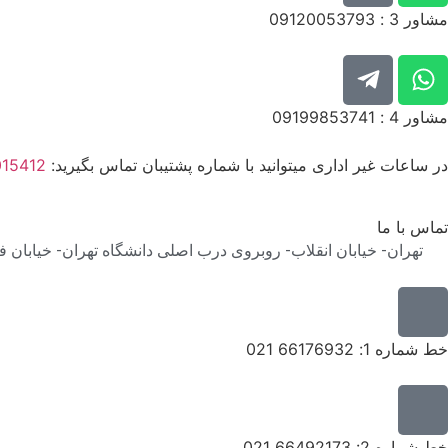
مشاور 3 : 09120053793
مشاور 4 : 09199853741
در ساعات غیر اداری میتوانید با شماره پشتیبان تماس بگیرید:
015412
تماس با ما
تهران- خیابان انقلاب- روبروی درب اصلی دانشگاه تهران- خیابان فخر رازی-
خط شماره 1: 66176932 021
خط شماره 2: 66492173 021