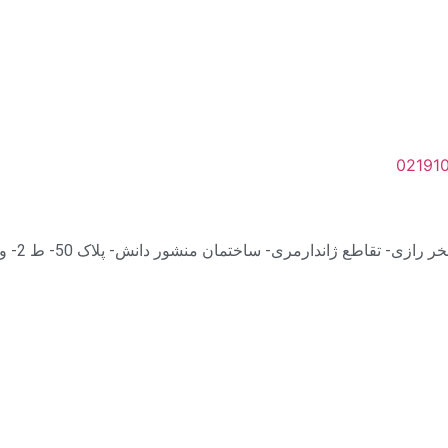
02191
 تقاطع ژاندارمری- ساختمان منشور دانش- پلاک 50- ط 2- واحد 203