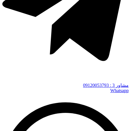
مشاور 3 : 09120053793
Whatsapp