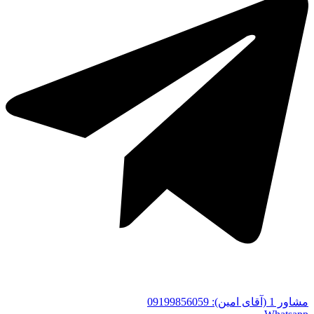
مشاور 1 (آقای امین): 09199856059