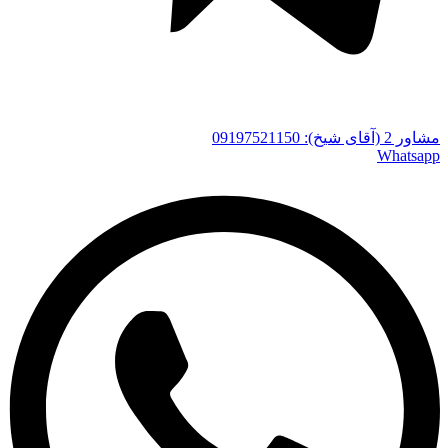
مشاور 2 (آقای شیخ): 09197521150
Whatsapp